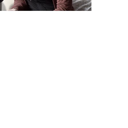
Achtergrond
Sinds 2002 faciliteer ik kleine en grote
processen in professionele context. Ik hou
ervan om te ontdekken waar de kansen
zitten om vrij te bewegen in organisaties,
teams en mensen. En volgde verschillende
opleidingen om samen die beweging te
maken. Een beweging die veilig genoeg is
én uitdaagt om te durven springen. (Iets
met comfort en stretchzones).
Opleidingen: